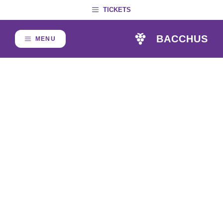
Skip
TICKETS
to
content
BACCHUS
MENU