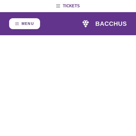
Skip
TICKETS
to
content
BACCHUS
MENU