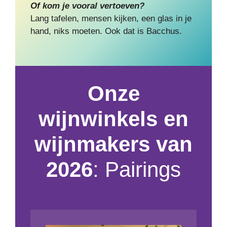
Of kom je vooral vertoeven?
Lang tafelen, mensen kijken, een glas in je
hand, niks moeten. Ook dat is Bacchus.
Onze
wijnwinkels en
wijnmakers
van
2026
: Pairings