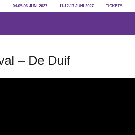
04-05-06 JUNI 2027
11-12-13 JUNI 2027
TICKETS
val – De Duif