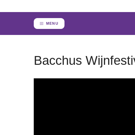
Skip
to
content
MENU
Bacchus Wijnfesti