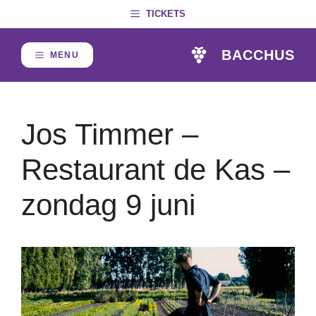
Skip
TICKETS
to
content
BACCHUS
MENU
Jos Timmer –
Restaurant de Kas –
zondag 9 juni