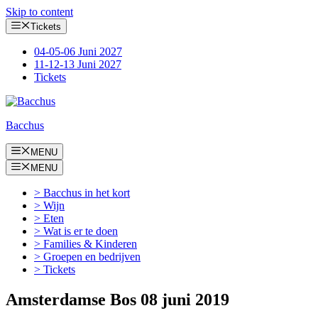
Skip to content
Tickets
04-05-06 Juni 2027
11-12-13 Juni 2027
Tickets
Bacchus
MENU
MENU
> Bacchus in het kort
> Wijn
> Eten
> Wat is er te doen
> Families & Kinderen
> Groepen en bedrijven
> Tickets
Amsterdamse Bos 08 juni 2019