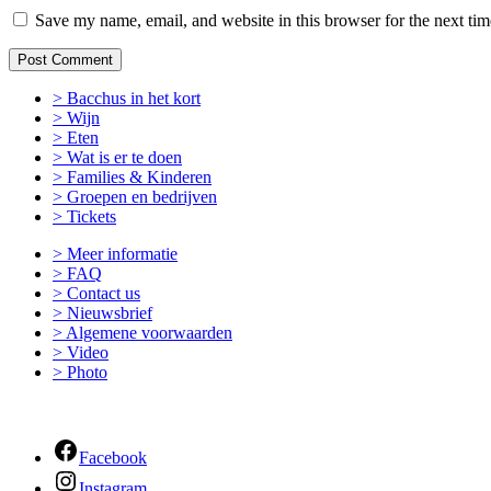
Save my name, email, and website in this browser for the next ti
> Bacchus in het kort
> Wijn
> Eten
> Wat is er te doen
> Families & Kinderen
> Groepen en bedrijven
> Tickets
> Meer informatie
> FAQ
> Contact us
> Nieuwsbrief
> Algemene voorwaarden
> Video
> Photo
Facebook
Instagram