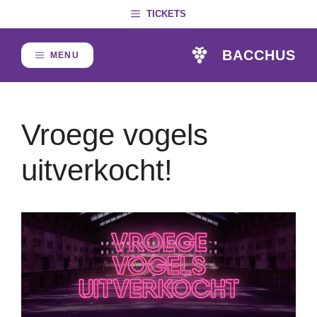
Skip
TICKETS
to
content
BACCHUS
MENU
Vroege vogels
uitverkocht!