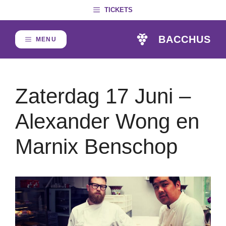
Skip
TICKETS
to
content
BACCHUS
MENU
Zaterdag 17 Juni –
Alexander Wong en
Marnix Benschop